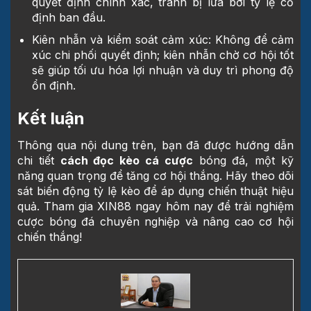
quyết định chính xác, tránh bị lừa bởi tỷ lệ cố
định ban đầu.
Kiên nhẫn và kiểm soát cảm xúc: Không để cảm
xúc chi phối quyết định; kiên nhẫn chờ cơ hội tốt
sẽ giúp tối ưu hóa lợi nhuận và duy trì phong độ
ổn định.
Kết luận
Thông qua nội dung trên, bạn đã được hướng dẫn
chi tiết
cách đọc kèo cá cược
bóng đá, một kỹ
năng quan trọng để tăng cơ hội thắng. Hãy theo dõi
sát biến động tỷ lệ kèo để áp dụng chiến thuật hiệu
quả. Tham gia XIN88 ngay hôm nay để trải nghiệm
cược bóng đá chuyên nghiệp và nâng cao cơ hội
chiến thắng!