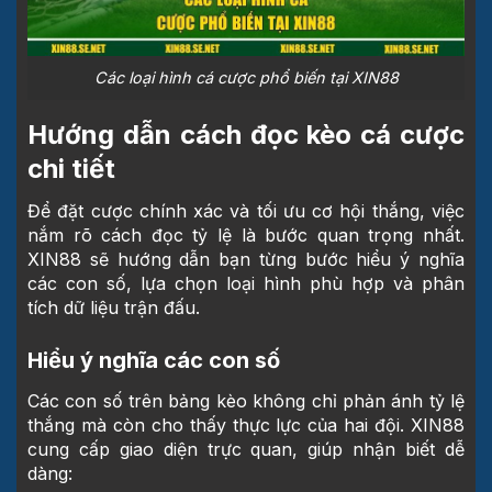
Các loại hình cá cược phổ biến tại XIN88
Hướng dẫn cách đọc kèo cá cược
chi tiết
Để đặt cược chính xác và tối ưu cơ hội thắng, việc
nắm rõ cách đọc tỷ lệ là bước quan trọng nhất.
XIN88 sẽ hướng dẫn bạn từng bước hiểu ý nghĩa
các con số, lựa chọn loại hình phù hợp và phân
tích dữ liệu trận đấu.
Hiểu ý nghĩa các con số
Các con số trên bảng kèo không chỉ phản ánh tỷ lệ
thắng mà còn cho thấy thực lực của hai đội. XIN88
cung cấp giao diện trực quan, giúp nhận biết dễ
dàng: