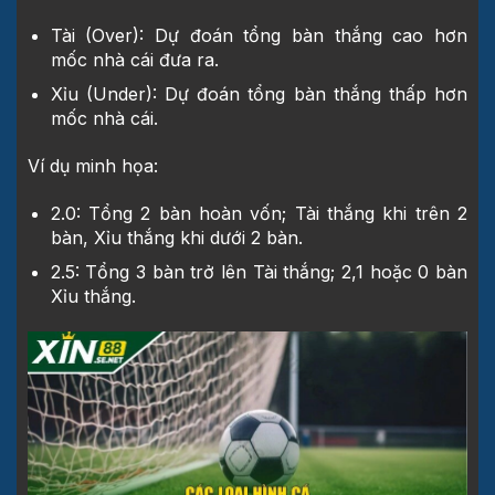
Tài (Over): Dự đoán tổng bàn thắng cao hơn
mốc nhà cái đưa ra.
Xỉu (Under): Dự đoán tổng bàn thắng thấp hơn
mốc nhà cái.
Ví dụ minh họa:
2.0: Tổng 2 bàn hoàn vốn; Tài thắng khi trên 2
bàn, Xỉu thắng khi dưới 2 bàn.
2.5: Tổng 3 bàn trở lên Tài thắng; 2,1 hoặc 0 bàn
Xỉu thắng.