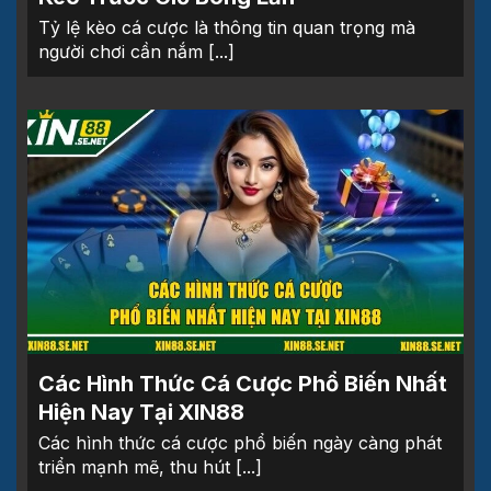
Tỷ lệ kèo cá cược là thông tin quan trọng mà
người chơi cần nắm [...]
Các Hình Thức Cá Cược Phổ Biến Nhất
Hiện Nay Tại XIN88
Các hình thức cá cược phổ biến ngày càng phát
triển mạnh mẽ, thu hút [...]