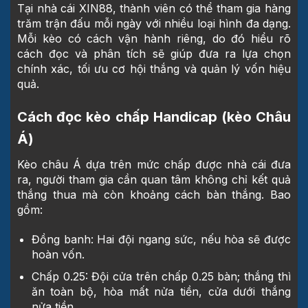
Tại nhà cái XIN88, thành viên có thể tham gia hàng
trăm trận đấu mỗi ngày với nhiều loại hình đa dạng.
Mỗi kèo có cách vận hành riêng, do đó hiểu rõ
cách đọc và phân tích sẽ giúp đưa ra lựa chọn
chính xác, tối ưu cơ hội thắng và quản lý vốn hiệu
quả.
Cách đọc kèo chấp Handicap (kèo Châu
Á)
Kèo châu Á dựa trên mức chấp được nhà cái đưa
ra, người tham gia cần quan tâm không chỉ kết quả
thắng thua mà còn khoảng cách bàn thắng. Bao
gồm:
Đồng banh: Hai đội ngang sức, nếu hòa sẽ được
hoàn vốn.
Chấp 0.25: Đội cửa trên chấp 0.25 bàn; thắng thì
ăn toàn bộ, hòa mất nửa tiền, cửa dưới thắng
nửa tiền.