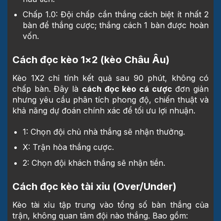
Chấp 1.0: Đội chấp cần thắng cách biệt ít nhất 2
bàn để thắng cược; thắng cách 1 bàn được hoàn
vốn.
Cách đọc kèo 1×2 (kèo Châu Âu)
Kèo 1X2 chỉ tính kết quả sau 90 phút, không có
chấp bàn. Đây là
cách đọc kèo cá cược
đơn giản
nhưng yêu cầu phân tích phong độ, chiến thuật và
khả năng dự đoán chính xác để tối ưu lợi nhuận.
1: Chọn đội chủ nhà thắng sẽ nhận thưởng.
X: Trận hòa thắng cược.
2: Chọn đội khách thắng sẽ nhận tiền.
Cách đọc kèo tài xỉu (Over/Under)
Kèo tài xỉu tập trung vào tổng số bàn thắng của
trận, không quan tâm đội nào thắng. Bao gồm: