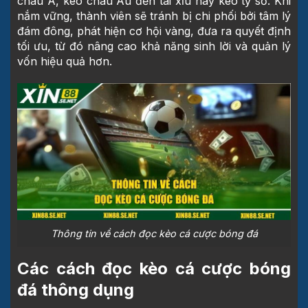
châu Á, kèo châu Âu đến tài xỉu hay kèo tỷ số. Khi
nắm vững, thành viên sẽ tránh bị chi phối bởi tâm lý
đám đông, phát hiện cơ hội vàng, đưa ra quyết định
tối ưu, từ đó nâng cao khả năng sinh lời và quản lý
vốn hiệu quả hơn.
Thông tin về cách đọc kèo cá cược bóng đá
Các cách đọc kèo cá cược bóng
đá thông dụng