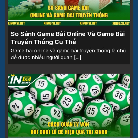
So Sánh Game Bài Online Và Game Bài
Truyền Thống Cụ Thể
Game bài online và game bài truyền thống là chủ
đề được nhiều người quan [...]