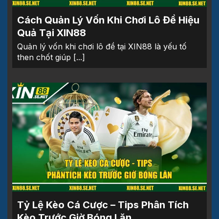
Cách Quản Lý Vốn Khi Chơi Lô Đề Hiệu
Quả Tại XIN88
Quản lý vốn khi chơi lô đề tại XIN88 là yếu tố
then chốt giúp [...]
Tỷ Lệ Kèo Cá Cược – Tips Phân Tích
Kèo Trước Giờ Bóng Lăn