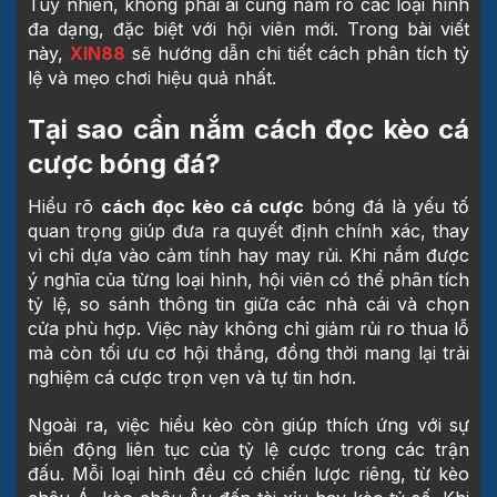
Tuy nhiên, không phải ai cũng nắm rõ các loại hình
đa dạng, đặc biệt với hội viên mới. Trong bài viết
này,
XIN88
sẽ hướng dẫn chi tiết cách phân tích tỷ
lệ và mẹo chơi hiệu quả nhất.
Tại sao cần nắm cách đọc kèo cá
cược bóng đá?
Hiểu rõ
cách đọc kèo cá cược
bóng đá là yếu tố
quan trọng giúp đưa ra quyết định chính xác, thay
vì chỉ dựa vào cảm tính hay may rủi. Khi nắm được
ý nghĩa của từng loại hình, hội viên có thể phân tích
tỷ lệ, so sánh thông tin giữa các nhà cái và chọn
cửa phù hợp. Việc này không chỉ giảm rủi ro thua lỗ
mà còn tối ưu cơ hội thắng, đồng thời mang lại trải
nghiệm cá cược trọn vẹn và tự tin hơn.
Ngoài ra, việc hiểu kèo còn giúp thích ứng với sự
biến động liên tục của tỷ lệ cược trong các trận
đấu. Mỗi loại hình đều có chiến lược riêng, từ kèo