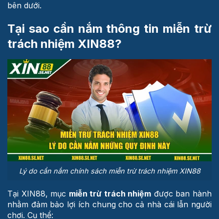
bên dưới.
Tại sao cần nắm thông tin miễn trừ
trách nhiệm XIN88?
Lý do cần nắm chính sách miễn trừ trách nhiệm XIN88
Tại XIN88, mục
miễn trừ trách nhiệm
được ban hành
nhằm đảm bảo lợi ích chung cho cả nhà cái lẫn người
chơi. Cụ thể: