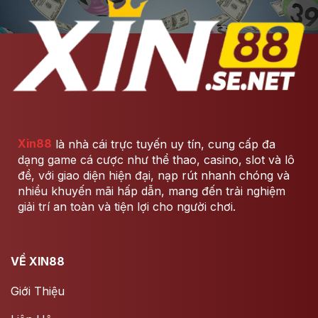
Xin88
là nhà cái trực tuyến uy tín, cung cấp đa
dạng game cá cược như thể thao, casino, slot và lô
đề, với giao diện hiện đại, nạp rút nhanh chóng và
nhiều khuyến mãi hấp dẫn, mang đến trải nghiệm
giải trí an toàn và tiện lợi cho người chơi.
VỀ XIN88
Giới Thiệu