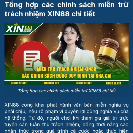
Tổng hợp các chính sách miễn trừ
trách nhiệm XIN88 chi tiết
Tổng hợp các chính sách miễn trừ XIN88 chi tiết
XIN88 công khai phát hành văn bản miễn nghĩa vụ
phải chịu, nêu rõ phạm vi quyền lợi cùng nghĩa vụ của
hệ thống. Từ đó, người chơi khi tham gia giải trí trực
tuyến cần tuân thủ trách nhiệm, đồng thời nâng cao
nhận thức trong quá trình cá cược hoặc thực hiện