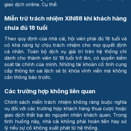
giao dịch online. Cụ thể:
Miễn trừ trách nhiệm XIN88 khi khách hàng
chưa đủ 18 tuổi
Theo quy định của nhà cái, hội viên phải đủ 18 tuổi và
có khả năng tự chịu trách nhiệm cho mọi quyết định
cá nhân. Toàn bộ dịch vụ giải trí trên hệ thống chỉ
dành cho thành viên từ 18 tuổi trở lên, có quyền kiểm
soát tài chính của mình. Những tài khoản cố tình cung
cấp thông tin sai lệch sẽ bị khóa vĩnh viễn mà không
cần thông báo trước.
Các trường hợp không liên quan
Chính sách miễn trách nhiệm không ràng buộc nghĩa
vụ đối với các trường hợp khách hàng thua cược hoặc
giao dịch thất bại do nguyên nhân khách quan. Trong
tình huống này, nhà cái không phải hoàn tiền hay xử
lý nếu sự cố không xuất phát từ hệ thống.