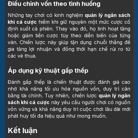
Điều chỉnh vốn theo tình huống
Những tay chơi có kinh nghiệm
quản lý ngân sách
khi cá cược
hiếm khi giữ nguyên một mức cược cố
định suốt cả phiên. Thay vào đó, họ linh hoạt tăng
hoặc giảm tiền cược tùy theo diễn biến của từng
ván. Chiến lược này giúp tận dụng chuỗi thắng để
gia tăng lợi nhuận và đồng thời hạn chế rủi ro từ
các vé thua.
Áp dụng kỹ thuật gấp thếp
Đánh gấp thếp là chiến thuật được đánh giá cao
nhờ khả năng tối ưu hóa nguồn vốn, duy trì cân
bằng tài chính. Tuy nhiên, chiến lược
quản lý ngân
sách khi cá cược
này yêu cầu người chơi có nguồn
vốn vững và khả năng duy trì cuộc chơi lâu dài mới
phát huy tối đa hiệu quả như mong muốn.
Kết luận