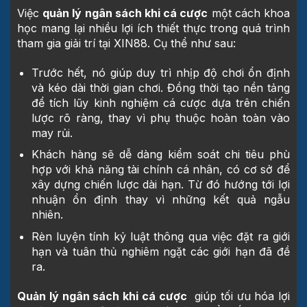
Việc
quản lý ngân sách khi cá cược
một cách khoa
học mang lại nhiều lợi ích thiết thực trong quá trình
tham gia giải trí tại XIN88. Cụ thể như sau:
Trước hết, nó giúp duy trì nhịp độ chơi ổn định
và kéo dài thời gian chơi. Đồng thời tạo nền tảng
để tích lũy kinh nghiệm cá cược dựa trên chiến
lược rõ ràng, thay vì phụ thuộc hoàn toàn vào
may rủi.
Khách hàng sẽ dễ dàng kiểm soát chi tiêu phù
hợp với khả năng tài chính cá nhân, có cơ sở để
xây dựng chiến lược dài hạn. Từ đó hướng tới lợi
nhuận ổn định thay vì những kết quả ngẫu
nhiên.
Rèn luyện tính kỷ luật thông qua việc đặt ra giới
hạn và tuân thủ nghiêm ngặt các giới hạn đã đề
ra.
Quản lý ngân sách khi cá cược
giúp tối ưu hóa lợi