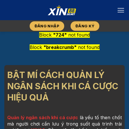
Chuyển
đến
nội
dung
ĐĂNG NHẬP
ĐĂNG KÝ
Block
"724"
not found
Block
"breakcrumb"
not found
BẬT MÍ CÁCH QUẢN LÝ
NGÂN SÁCH KHI CÁ CƯỢC
HIỆU QUẢ
Quản lý ngân sách khi cá cược
là yếu tố then chốt
mà người chơi cần lưu ý trong suốt quá trình trải