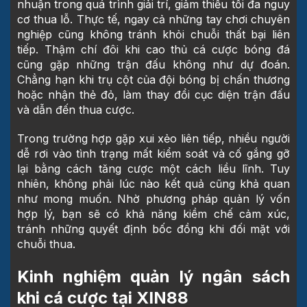
nhuận trong quá trình giải trí, giảm thiểu tối đa nguy
cơ thua lỗ. Thực tế, ngay cả những tay chơi chuyên
nghiệp cũng không tránh khỏi chuỗi thất bại liên
tiếp. Thậm chí đôi khi cao thủ cá cược bóng đá
cũng gặp những trận đấu không như dự đoán.
Chẳng hạn khi trụ cột của đội bóng bị chấn thương
hoặc nhận thẻ đỏ, làm thay đổi cục diện trận đấu
và dẫn đến thua cược.
Trong trường hợp gặp xui xẻo liên tiếp, nhiều người
dễ rơi vào tình trạng mất kiểm soát và cố gắng gỡ
lại bằng cách tăng cược một cách liều lĩnh. Tuy
nhiên, không phải lúc nào kết quả cũng khả quan
như mong muốn. Nhờ phương pháp quản lý vốn
hợp lý, bạn sẽ có khả năng kiềm chế cảm xúc,
tránh những quyết định bốc đồng khi đối mặt với
chuỗi thua.
Kinh nghiệm quản lý ngân sách
khi cá cược tại XIN88