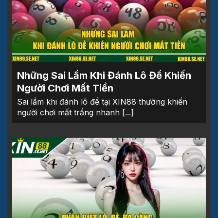
Những Sai Lầm Khi Đánh Lô Đề Khiến
Người Chơi Mất Tiền
Sai lầm khi đánh lô đề tại XIN88 thường khiến
người chơi mất trắng nhanh [...]