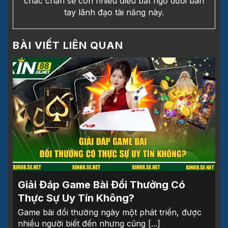
chắc chắn sẽ còn nhiều điều bất ngờ dưới bàn
tay lãnh đạo tài năng này.
BÀI VIẾT LIÊN QUAN
Giải Đáp Game Bài Đổi Thưởng Có
Thực Sự Uy Tín Không?
Game bài đổi thường ngày một phát triển, được
nhiều người biết đến nhưng cũng [...]