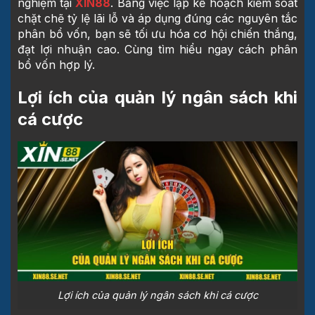
nghiệm tại
XIN88
. Bằng việc lập kế hoạch kiểm soát
chặt chẽ tỷ lệ lãi lỗ và áp dụng đúng các nguyên tắc
phân bổ vốn, bạn sẽ tối ưu hóa cơ hội chiến thắng,
đạt lợi nhuận cao. Cùng tìm hiểu ngay cách phân
bổ vốn hợp lý.
Lợi ích của quản lý ngân sách khi
cá cược
Lợi ích của quản lý ngân sách khi cá cược