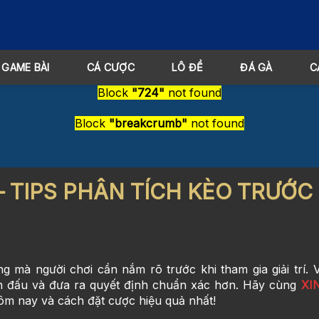
GAME BÀI
CÁ CƯỢC
LÔ ĐỀ
ĐÁ GÀ
C
Block
"724"
not found
Block
"breakcrumb"
not found
– TIPS PHÂN TÍCH KÈO TRƯỚC
ng mà người chơi cần nắm rõ trước khi tham gia giải trí. 
rận đấu và đưa ra quyết định chuẩn xác hơn. Hãy cùng
XI
hôm nay và cách đặt cược hiệu quả nhất!