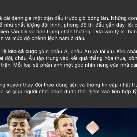
à cái đánh giá một trận đấu trước giờ bóng lăn. Những con
 như chất lượng đội hình, phong độ thi đấu gần đây, lối c
iện sân bãi và tình trạng chấn thương. Dựa vào tỷ lệ, bạn
hơn và mức độ chênh lệch nằm ở đâu.
ỷ lệ kèo cá cược
gồm châu Á, châu Âu và tài xỉu. Kèo châ
đội, châu Âu tập trung vào kết quả thắng hòa thua, còn 
trận. Mỗi loại sẽ phản ánh một góc nhìn riêng của nhà cái
ng xuyên thay đổi theo dòng tiền và thông tin cập nhật tr
sao sẽ giúp người chơi chọn được thời điểm vào tiền hợp l