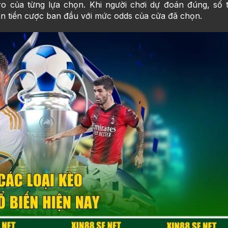
ro của từng lựa chọn. Khi người chơi dự đoán đúng, số t
n tiền cược ban đầu với mức odds của cửa đã chọn.