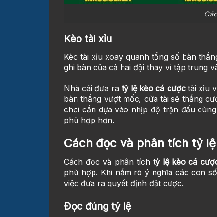
Các
Kèo tài xỉu
Kèo tài xỉu xoay quanh tổng số bàn thắn
ghi bàn của cả hai đội thay vì tập trung 
Nhà cái đưa ra
tỷ lệ kèo cá cược
tài xỉu 
bàn thắng vượt mốc, cửa tài sẽ thắng cượ
chơi cần dựa vào nhịp độ trận đấu cùng
phù hợp hơn.
Cách đọc và phân tích tỷ l
Cách đọc và phân tích
tỷ lệ kèo cá cượ
phù hợp. Khi nắm rõ ý nghĩa các con số
việc đưa ra quyết định đặt cược.
Đọc đúng tỷ lệ