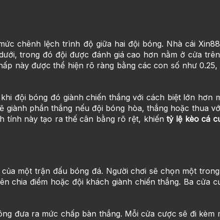
mức chênh lệch trình độ giữa hai đội bóng. Nhà cái Xin88
 dưới, trong đó đội được đánh giá cao hơn nằm ở cửa trên
hấp này được thể hiện rõ ràng bằng các con số như 0.25, 
khi đội bóng đó giành chiến thắng với cách biệt lớn hơn 
sẽ giành phần thắng nếu đội bóng hòa, thắng hoặc thua với
 tính này tạo ra thế cân bằng rõ rệt, khiến
tỷ lệ kèo cá 
.
 của một trận đấu bóng đá. Người chơi sẽ chọn một trong
ên chia điểm hoặc đội khách giành chiến thắng. Ba cửa c
ông đưa ra mức chấp bàn thắng. Mỗi cửa cược sẽ đi kèm 