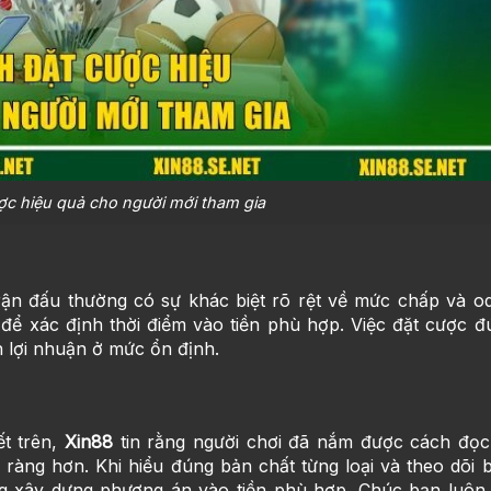
ợc hiệu quả cho người mới tham gia
rận đấu thường có sự khác biệt rõ rệt về mức chấp và od
để xác định thời điểm vào tiền phù hợp. Việc đặt cược đ
iên lợi nhuận ở mức ổn định.
ết trên,
Xin88
tin rằng người chơi đã nắm được cách đọc
ràng hơn. Khi hiểu đúng bản chất từng loại và theo dõi b
ng xây dựng phương án vào tiền phù hợp. Chúc bạn luôn 