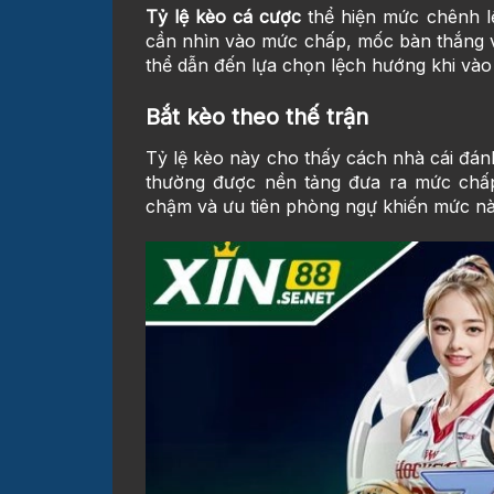
Tỷ lệ kèo cá cược
thể hiện mức chênh lệ
cần nhìn vào mức chấp, mốc bàn thắng và 
thể dẫn đến lựa chọn lệch hướng khi vào 
Bắt kèo theo thế trận
Tỷ lệ kèo này cho thấy cách nhà cái đánh
thường được nền tảng đưa ra mức chấp 
chậm và ưu tiên phòng ngự khiến mức n