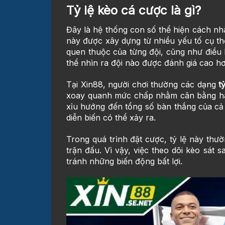
Tỷ lệ kèo cá cược là gì?
Đây là hệ thống con số thể hiện cách nh
này được xây dựng từ nhiều yếu tố cụ thể
quen thuộc của từng đội, cũng như điều k
thể nhìn ra đội nào được đánh giá cao 
Tại Xin88, người chơi thường các dạng
t
xoay quanh mức chấp nhằm cân bằng hai 
xỉu hướng đến tổng số bàn thắng của cả 
diễn biến có thể xảy ra.
Trong quá trình đặt cược, tỷ lệ này thườ
trận đấu. Vì vậy, việc theo dõi kèo sát 
tránh những biến động bất lợi.