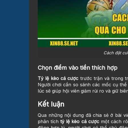
Cách đặt cư
Chọn điểm vào tiền thích hợp
Tỷ lệ kèo cá cược
trước trận và trong t
Người chơi cần so sánh các mốc cụ thể 
lúc sẽ giúp hội viên giảm rủi ro và giữ b
Kết luận
Qua những nội dung đã chia sẻ ở bài vi
phân tích
tỷ lệ kèo cá cược
một cách rõ 
động hợp lý, người chơi có thể chủ độ