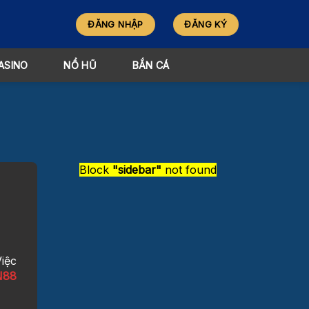
ĐĂNG NHẬP
ĐĂNG KÝ
ASINO
NỔ HŨ
BẮN CÁ
Block
"sidebar"
not found
Việc
N88