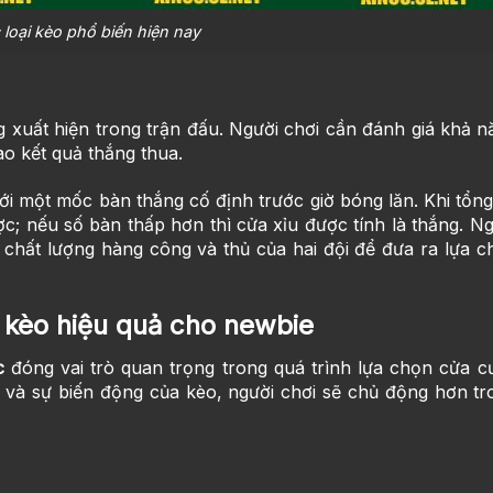
 loại kèo phổ biến hiện nay
g xuất hiện trong trận đấu. Người chơi cần đánh giá khả n
vào kết quả thắng thua.
với một mốc bàn thắng cố định trước giờ bóng lăn. Khi tổn
c; nếu số bàn thấp hơn thì cửa xỉu được tính là thắng. Ng
 chất lượng hàng công và thủ của hai đội để đưa ra lựa c
ệ kèo hiệu quả cho newbie
c
đóng vai trò quan trọng trong quá trình lựa chọn cửa c
 và sự biến động của kèo, người chơi sẽ chủ động hơn tr